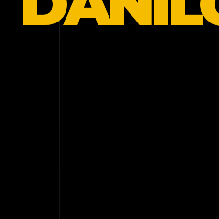
DANIL
Eu crio experiências digitais para empresas que
querem ser percebidas de uma forma diferente.