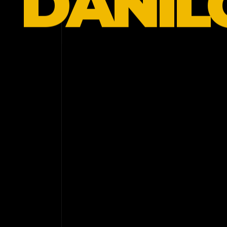
DANIL
Eu crio experiências digitais para empresas que
querem ser percebidas de uma forma diferente.